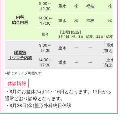
9:00～
重水
柳
福枝
柳
12:30
内科
14:30～
重水
柳
福枝
柳
総合内科
17:30
【土曜日担当】
備考
8月1日_柳、8日_福枝、22日_福枝、29日_柳
9:00～
重水
重水
ー
ー
12:30
（前之原）
膠原病
リウマチ内科
14:30～
重水
重水
ー
ー
17:30
（前之原）
休診情報
・8月のお盆休みは14～16日となります。17日から
通常どおり診療となります。
・8月28日(金)整形外科終日休診