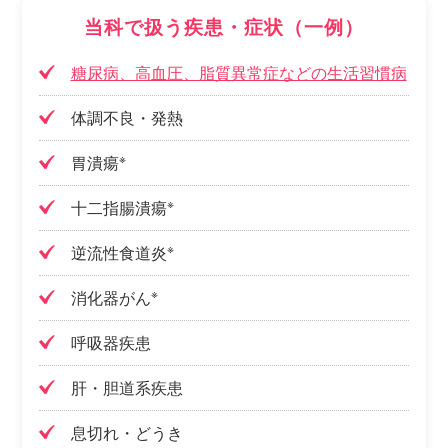
当科で扱う疾患・症状（一例）
糖尿病、高血圧、脂質異常症などの生活習慣病
体調不良・発熱
※
胃潰瘍
※
十二指腸潰瘍
※
逆流性食道炎
※
消化器がん
呼吸器疾患
肝・胆道系疾患
息切れ・どうき