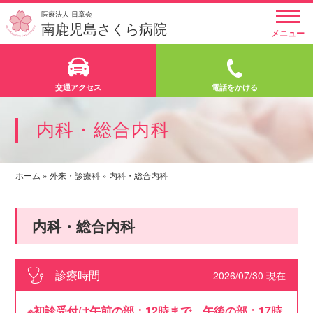
医療法人 日章会
南鹿児島さくら病院
メニュー
交通アクセス
電話をかける
内科・総合内科
ホーム
»
外来・診療科
»
内科・総合内科
内科・総合内科
診療時間
2026/07/30 現在
※初診受付は午前の部：12時まで、午後の部：17時