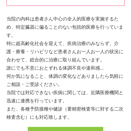
当院の内科は患者さん中心の全人的医療を実施するた
金
土
め、特定臓器に偏ることのない包括的医療を行っていま
川越
す。
川越
第1・2・4週
(第2週目は非常勤医師)
特に超高齢化社会を迎えて、疾病治療のみならず、介
護・療養・リハビリなど患者さんお一人お一人の状況に
休診
休診
合わせて、総合的に治療に取り組んでいます。
誰にでも不意におとずれる体調不良や違和感...
、27日_前之原
何か気になること、体調の変化などありましたら気軽に
ご相談・ご受診ください。
重水
担当医※
当院では対応できない疾病に関しては、近隣医療機関と
迅速に連携を行っています。
重水
休診
また、各種予防接種や健診（要精密検査等に対する二次
検査含む）にも対応致します。
日_柳