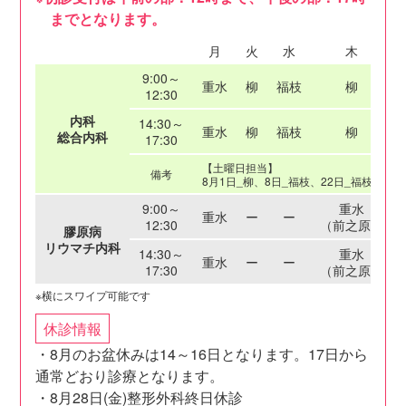
までとなります。
月
火
水
木
9:00～
重水
柳
福枝
柳
12:30
内科
14:30～
重水
柳
福枝
柳
総合内科
17:30
【土曜日担当】
備考
8月1日_柳、8日_福枝、22日_福枝、29
9:00～
重水
重水
ー
ー
12:30
（前之原）
膠原病
リウマチ内科
14:30～
重水
重水
ー
ー
17:30
（前之原）
休診情報
・8月のお盆休みは14～16日となります。17日から
通常どおり診療となります。
・8月28日(金)整形外科終日休診