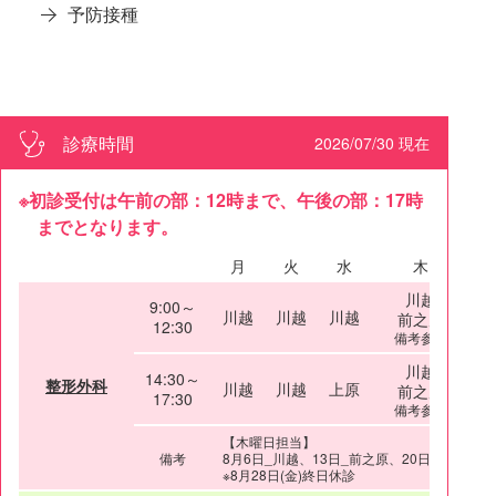
予防接種
診療時間
2026/07/30 現在
※初診受付は午前の部：12時まで、午後の部：17時
までとなります。
月
火
水
木
川越
9:00～
川越
川越
川越
前之原
12:30
備考参照
川越
14:30～
整形外科
川越
川越
上原
前之原
17:30
備考参照
【木曜日担当】
備考
8月6日_川越、13日_前之原、20日_川越、2
※8月28日(金)終日休診